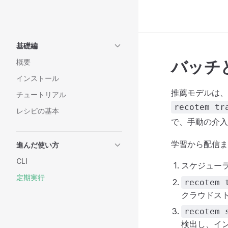
Skip to content
Sidebar Navigation
基礎編
バッチ
概要
インストール
推薦モデルは、
チュートリアル
recotem tr
レシピの基本
で、手動の介入
学習から配信ま
進んだ使い方
CLI
スケジュー
定期実行
recotem 
クラウドス
recotem 
検出し、イ