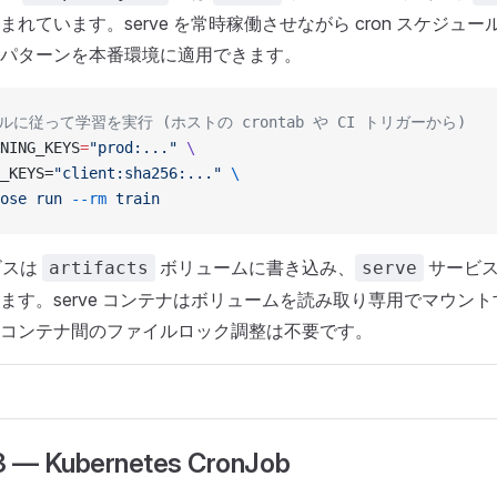
まれています。serve を常時稼働させながら cron スケジュールで
パターンを本番環境に適用できます。
ルに従って学習を実行 (ホストの crontab や CI トリガーから)
NING_KEYS
=
"prod:..."
 \
_KEYS=
"client:sha256:..."
 \
ose
 run
 --rm
 train
ビスは
ボリュームに書き込み、
サービス
artifacts
serve
ます。serve コンテナはボリュームを読み取り専用でマウン
コンテナ間のファイルロック調整は不要です。
 Kubernetes CronJob