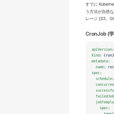
すでに Kube
う方法が自然なア
レージ (S3、
CronJob (
apiVersion
:
kind
: 
CronJ
metadata
:
  name
: 
rec
spec
:
  schedule
:
  concurren
  successfu
  failedJob
  jobTempla
    spec
:
      templ