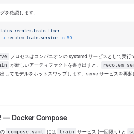
グを確認します。
tatus
 recotem-train.timer
-u
 recotem-train.service
 -n
 50
プロセスはコンパニオンの systemd サービスとして実
rve
が新しいアーティファクトを書き出すと、
ain
recotem se
出してモデルをホットスワップします。serve サービスを再
— Docker Compose
ルの
には
サービス (一回限り) と
compose.yaml
train
s