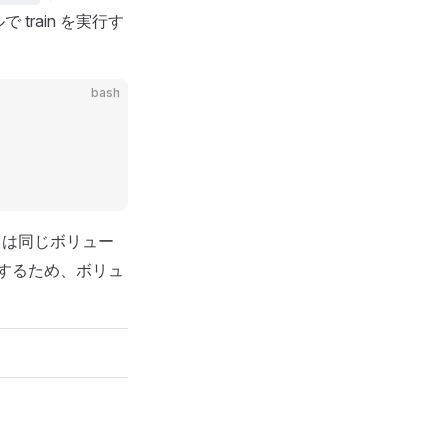
 train を実行す
bash
は同じボリュー
トするため、ボリュ