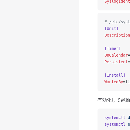
SyslogIdent
# /etc/syst
[Unit]
Description
[Timer]
OnCalendar
=
Persistent
=
[Install]
WantedBy
=ti
有効化して起動
systemctl
 d
systemctl
 e