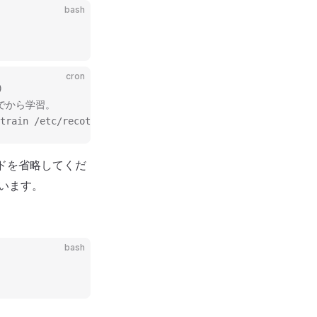
bash
cron
)
んでから学習。
train /etc/recotem/recipes/my_recipe.yaml >> /var/log/re
ドを省略してくだ
使います。
bash