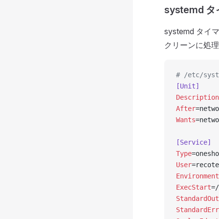
systemd 
systemd 
クリーンに処理
# /etc/syst
[Unit]
Description
After
=netwo
Wants
=netwo
[Service]
Type
=onesho
User
=recote
Environment
ExecStart
=/
StandardOut
StandardErr