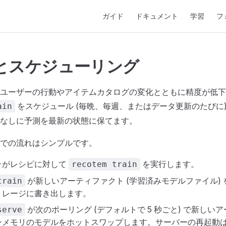
Main Navigation
ガイド
ドキュメント
学習
フ
とスケジューリング
ユーザーの行動やアイテムカタログの変化とともに精度が低下
をスケジュール (毎晩、毎週、またはデータ更新のたびに)
ain
なしに予測を最新の状態に保てます。
での流れはシンプルです。
ラがレシピに対して
を実行します。
recotem train
が新しいアーティファクト (学習済みモデルファイル)
train
トレージに書き出します。
が次のポーリング (デフォルトで 5 秒ごと) で新しい
serve
ンメモリのモデルをホットスワップします。サーバーの再起動