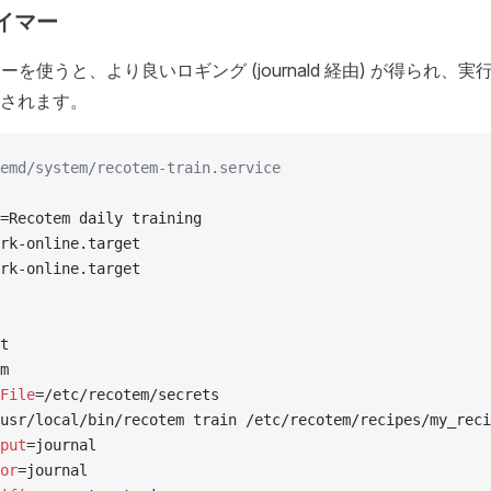
タイマー
タイマーを使うと、より良いロギング (journald 経由) が得られ
されます。
emd/system/recotem-train.service
=Recotem daily training
rk-online.target
rk-online.target
t
m
File
=/etc/recotem/secrets
usr/local/bin/recotem train /etc/recotem/recipes/my_reci
put
=journal
or
=journal