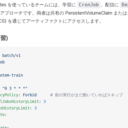
rnetes を使っているチームには、学習に
、配信に
CronJob
De
プローチです。両者は共有の PersistentVolumeClaim 
GCS) を通じてアーティファクトにアクセスします。
学習)
 
batch/v1
ob
otem-train
 
"0 3 * * *"
cyPolicy
: 
Forbid
      # 前の実行がまだ動いていればスキップ
lJobsHistoryLimit
: 
3
sHistoryLimit
: 
3
te
:
ate
: