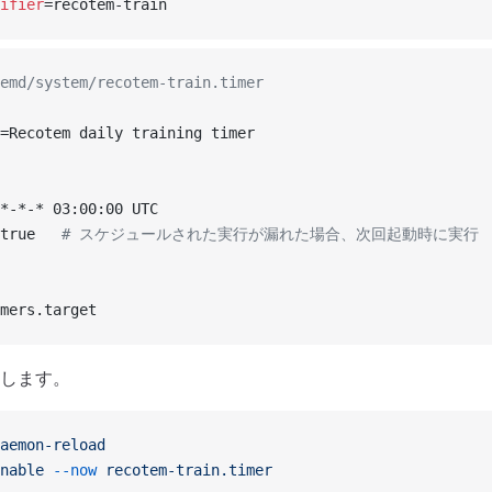
ifier
=recotem-train
emd/system/recotem-train.timer
=Recotem daily training timer
*-*-* 03:00:00 UTC
true   
# スケジュールされた実行が漏れた場合、次回起動時に実行
mers.target
します。
aemon-reload
nable
 --now
 recotem-train.timer