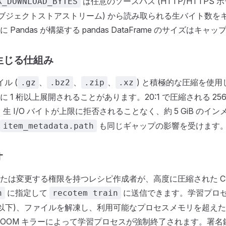
は任意のソースパス (HTTP/HTTPS
X_DOWNLOAD_BYTES
、オブジェクトストアストリーム) から読み取られる生バイト数を
Pandas が構築する pandas DataFrame のサイズはキャッ
生じる仕組み
イル (
、
、
、
) と積極的な圧縮を使用した
.gz
.bz2
.zip
.xz
 1 桁以上展開されることがあります。20:1 で圧縮される 256 
生 I/O バイトが上限に拒否されることなく、約 5 GiB のインメモリ
も同じギャップの影響を受けます
item_metadata.path
オ
たは変更する権限を持つレシピ作成者が、高度に圧縮された CS
に指定して
に送信できます。学習プロ
h
recotem train
以下)、ファイルを解凍し、利用可能なプロセスメモリを超えた Dat
OOM キラーによって学習プロセスが強制終了されます。署名