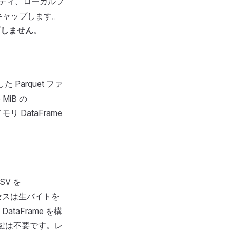
 ボディ、ローカルフ
キャップします。
プ
しません
。
 Parquet ファ
MiB の
 DataFrame
。
V を
セスは生バイトを
aFrame を構
鍵は不要です。レ