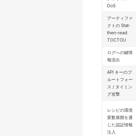
DoS
アーティファ
クトの Stat-
then-read
TOCTOU
ログへの鍵情
報流出
API キーのブ
ルートフォー
ス / タイミン
グ攻撃
レシピの環境
変数展開を通
じた認証情報
注入