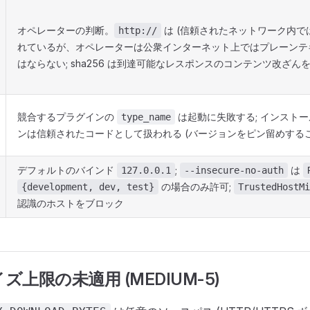
オペレーターの判断。
は (信頼されたネットワーク内で
http://
れているが、オペレーターは公衆インターネット上ではプレーンテ
はならない; sha256 は到達可能なレスポンスのコンテンツ改ざん
競合するプラグインの
は起動に失敗する; インスト
type_name
ンは信頼されたコードとして扱われる (バージョンをピン留めするこ
デフォルトのバインド
;
は
127.0.0.1
--insecure-no-auth
の場合のみ許可;
{development, dev, test}
TrustedHostMi
認識のホストをブロック
ズ上限の未適用 (MEDIUM-5)