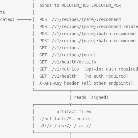
             │  binds to RECOTEM_HOST:RECOTEM_PORT      
ts           │                                          
cated) ─────►│  POST /v1/recipes/{name}:recommend       
             │  POST /v1/recipes/{name}:recommend-relate
             │  POST /v1/recipes/{name}:batch-recommend 
             │  POST /v1/recipes/{name}:batch-recommend-
             │  GET  /v1/recipes                        
             │  GET  /v1/recipes/{name}                 
             │  GET  /v1/health/details                 
             │  GET  /v1/metrics  (opt-in; auth required
             │  GET  /v1/health   (no auth required)    
             │  X-API-Key header (all other endpoints)  
              └──────────────┬───────────────────────────
                            │ reads (signed)
              ┌──────────────▼───────────────────────────
             │         artifact files                   
             │  ./artifacts/*.recotem                   
             │  s3:// / gs:// / az://                   
              └──────────────┬───────────────────────────