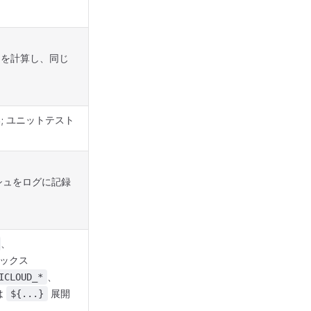
 を計算し、同じ
る; ユニットテスト
シュをログに記録
、
ックス
、
ICLOUD_*
は
展開
${...}