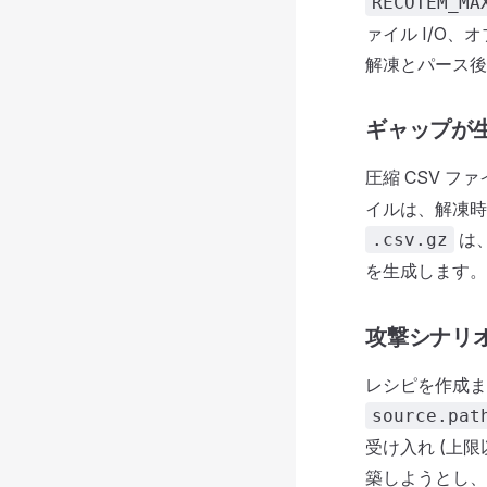
RECOTEM_MA
ァイル I/O
解凍とパース後に 
ギャップが
圧縮 CSV ファ
イルは、解凍時に
は、
.csv.gz
を生成します。
攻撃シナリ
レシピを作成ま
source.pat
受け入れ (上限
築しようとし、