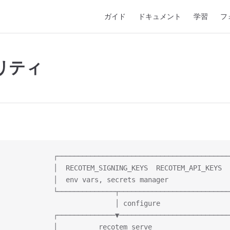
Main Navigation
ガイド
ドキュメント
学習
フ
リティ
              ┌──────────────────────────────────────────
              │  RECOTEM_SIGNING_KEYS  RECOTEM_API_KEYS  
             │  env vars, secrets manager               
              └──────────────┬───────────────────────────
                            │ configure
              ┌──────────────▼───────────────────────────
             │          recotem serve                   