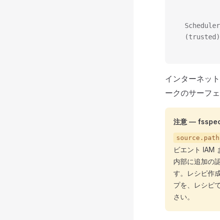
           
          
  Scheduler
  (trusted)
          
インターネッ
ークのサーフェ
注意 — fs
source.path
ビエント IAM
内部に追加の認
す。レシピ作成
プを、レシピ
さい。