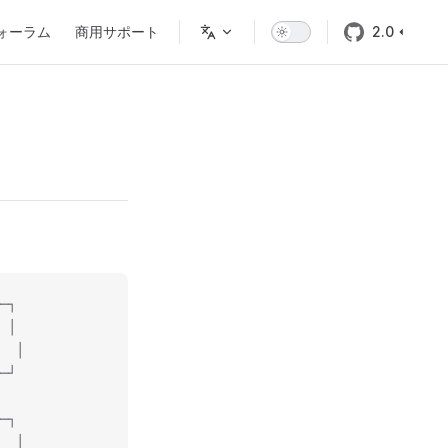
ォーラム
商用サポート
2.0
─┐
 │
  │
─┘
─┐
  │