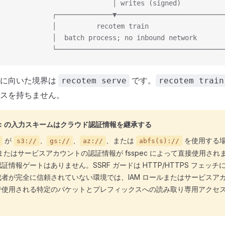
                            │ writes (signed)
              ┌──────────────▼───────────────────────────
             │          recotem train                   
             │  batch process; no inbound network       
              └──────────────────────────────────────────
トに向いた境界は
です。
recotem serve
recotem train
スを持ちません。
spec の入力スキームはクラウド認証情報を継承する
が
、
、
、または
を使用する場
s3://
gs://
az://
abfs(s)://
 またはサービスアカウントの認証情報が fsspec によって直接使用されます 
証情報ゲートはありません。SSRF ガードは HTTP/HTTPS フェッ
者が完全に信頼されていない環境では、IAM ロールまたはサービスア
で使用される特定のバケットとプレフィックスへの読み取り専用アクセ