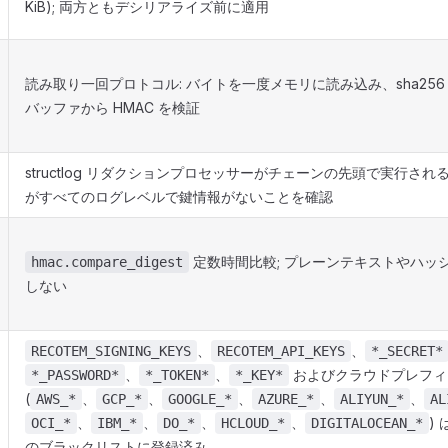
KiB); 両方ともデシリアライズ前に適用
読み取り一回プロトコル: バイトを一度メモリに読み込み、sha256
バッファから HMAC を検証
structlog リダクションプロセッサーがチェーンの先頭で実行され
がすべてのログレベルで鍵情報がないことを確認
定数時間比較; プレーンテキストやハッ
hmac.compare_digest
しない
、
、
RECOTEM_SIGNING_KEYS
RECOTEM_API_KEYS
*_SECRET*
、
、
およびクラウドプレフィ
*_PASSWORD*
*_TOKEN*
*_KEY*
(
、
、
、
、
、
AWS_*
GCP_*
GOOGLE_*
AZURE_*
ALIYUN_*
AL
、
、
、
、
) 
OCI_*
IBM_*
DO_*
HCLOUD_*
DIGITALOCEAN_*
のブラックリストに登録済み