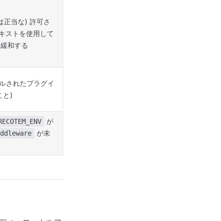
は正当な) 許可さ
キストを使用して
を緩和する
ールされたプラグイ
と)
が
RECOTEM_ENV
が未
ddleware