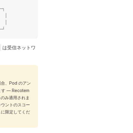
─┐
  │
  │
─┘
は受信ネットワ
合、Pod のアン
— Recotem
チにのみ適用されま
カウントのスコー
スに限定してくだ