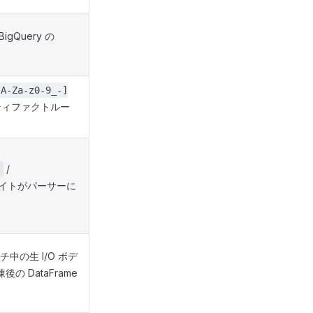
gQuery の
[A-Za-z0-9_-]
ィファクトルー
/
バイトがパーサーに
チ中の生 I/O ボデ
後の DataFrame