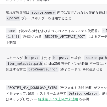
環境変数展開は
内では実行されない; 動的な値は Bi
source.query
プレースホルダーを使用すること
@param
は読み込み時およびすべてのファイルシステム使用前に
name
^
で検証される;
によるアーテ
{1,64}$
RECOTEM_ARTIFACT_ROOT
ト制限
スキームが
または
の場合、
http://
https://
source.path
に sha256 整合性ピンが
必須
; 不一致は
item_metadata.path
到達する前に
(終了コード 3) を発生させる
DataSourceError
(デフォルト 256 MiB) がフェッ
RECOTEM_MAX_DOWNLOAD_BYTES
ィをキャップ; 超過 → ストリーム途中で
。解凍
DataSourceError
はキャップしない —
解凍後サイズ上限の未適用
を参照